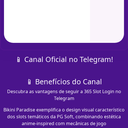
📱 Canal Oficial no Telegram!
📱 Benefícios do Canal
Descubra as vantagens de seguir a 365 Slot Login no
Telegram
Bikini Paradise exemplifica o design visual característico
dos slots temáticos da PG Soft, combinando estética
anime-inspired com mecânicas de jogo