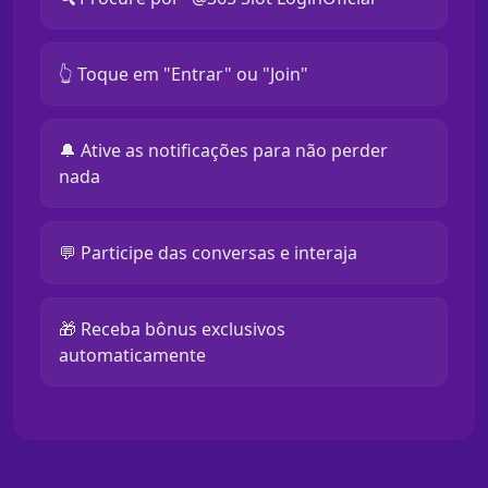
👆 Toque em "Entrar" ou "Join"
🔔 Ative as notificações para não perder
nada
💬 Participe das conversas e interaja
🎁 Receba bônus exclusivos
automaticamente