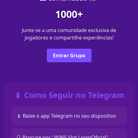
1000+
Junte-se a uma comunidade exclusiva de
jogadores e compartilhe experiências!
Entrar Grupo
📱 Como Seguir no Telegram
📱 Baixe o app Telegram no seu dispositivo
🔍 Procure por "@365 Slot LoginOficial"