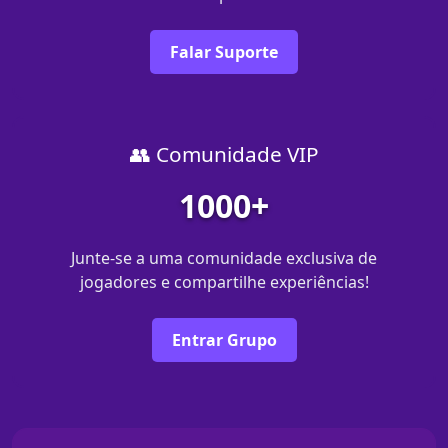
Falar Suporte
👥 Comunidade VIP
1000+
Junte-se a uma comunidade exclusiva de
jogadores e compartilhe experiências!
Entrar Grupo