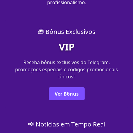
profissionalismo.
🎁 Bônus Exclusivos
VIP
Receba bônus exclusivos do Telegram,
promoções especiais e códigos promocionais
únicos!
Ver Bônus
📢 Notícias em Tempo Real