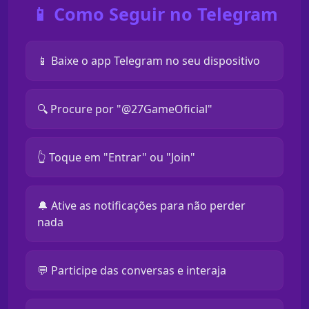
📱 Como Seguir no Telegram
📱 Baixe o app Telegram no seu dispositivo
🔍 Procure por "@27GameOficial"
👆 Toque em "Entrar" ou "Join"
🔔 Ative as notificações para não perder
nada
💬 Participe das conversas e interaja