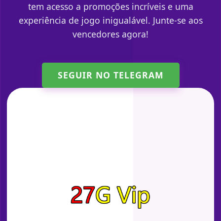
tem acesso a promoções incríveis e uma
experiência de jogo inigualável. Junte-se aos
vencedores agora!
SEGUIR NO TELEGRAM