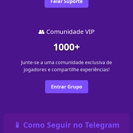
Falar Suporte
👥 Comunidade VIP
1000+
Junte-se a uma comunidade exclusiva de
jogadores e compartilhe experiências!
Entrar Grupo
📱 Como Seguir no Telegram