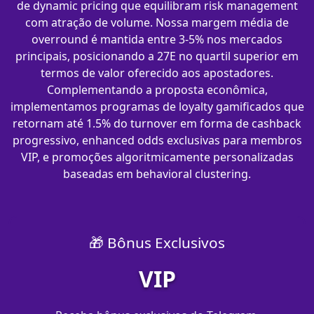
de dynamic pricing que equilibram risk management
com atração de volume. Nossa margem média de
overround é mantida entre 3-5% nos mercados
principais, posicionando a 27E no quartil superior em
termos de valor oferecido aos apostadores.
Complementando a proposta econômica,
implementamos programas de loyalty gamificados que
retornam até 1.5% do turnover em forma de cashback
progressivo, enhanced odds exclusivas para membros
VIP, e promoções algoritmicamente personalizadas
baseadas em behavioral clustering.
🎁 Bônus Exclusivos
VIP