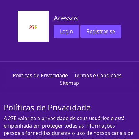
Acessos
Login
Registrar-se
Políticas de Privacidade
Termos e Condições
Sitemap
Políticas de Privacidade
A 27E valoriza a privacidade de seus usuários e está
empenhada em proteger todas as informações
pessoais fornecidas durante o uso de nossos canais de