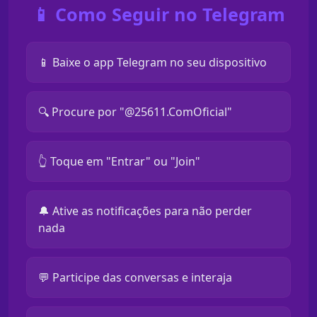
📱 Como Seguir no Telegram
📱 Baixe o app Telegram no seu dispositivo
🔍 Procure por "@25611.ComOficial"
👆 Toque em "Entrar" ou "Join"
🔔 Ative as notificações para não perder
nada
💬 Participe das conversas e interaja