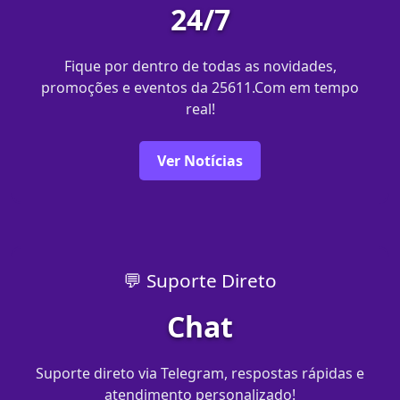
24/7
Fique por dentro de todas as novidades,
promoções e eventos da 25611.Com em tempo
real!
Ver Notícias
💬 Suporte Direto
Chat
Suporte direto via Telegram, respostas rápidas e
atendimento personalizado!