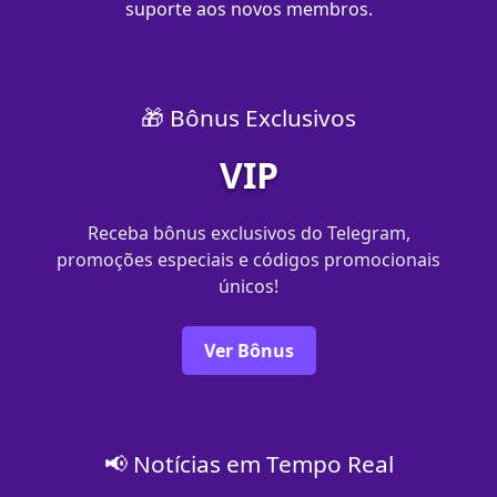
suporte aos novos membros.
🎁 Bônus Exclusivos
VIP
Receba bônus exclusivos do Telegram,
promoções especiais e códigos promocionais
únicos!
Ver Bônus
📢 Notícias em Tempo Real