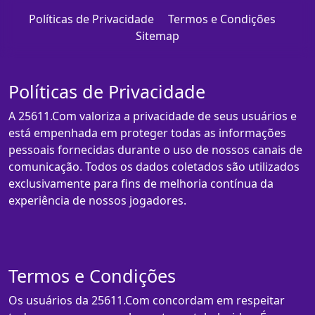
Políticas de Privacidade
Termos e Condições
Sitemap
Políticas de Privacidade
A 25611.Com valoriza a privacidade de seus usuários e
está empenhada em proteger todas as informações
pessoais fornecidas durante o uso de nossos canais de
comunicação. Todos os dados coletados são utilizados
exclusivamente para fins de melhoria contínua da
experiência de nossos jogadores.
Termos e Condições
Os usuários da 25611.Com concordam em respeitar