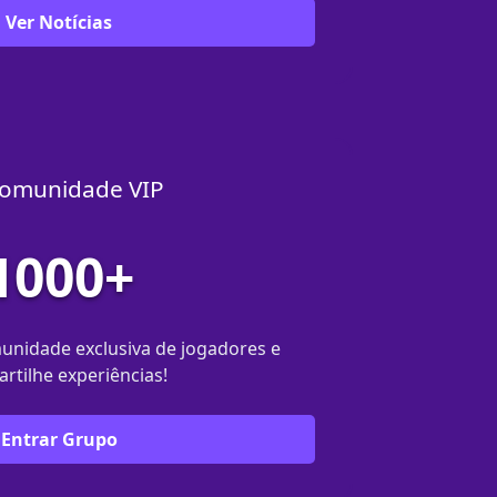
Ver Notícias
Comunidade VIP
1000+
unidade exclusiva de jogadores e
rtilhe experiências!
Entrar Grupo