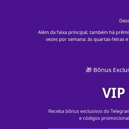
Desc
Além da faixa principal, também há prêm
vezes por semana: às quartas-feiras 
🎁 Bônus Exclu
VIP
Receba bônus exclusivos do Telegra
e códigos promocionai