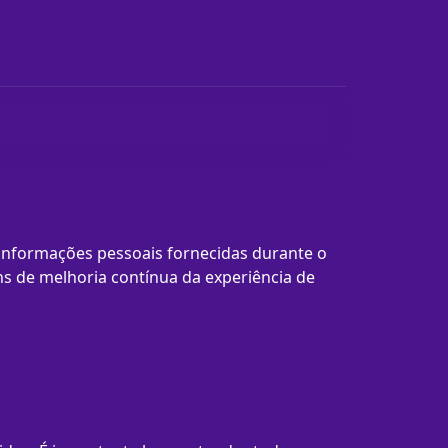
informações pessoais fornecidas durante o
ns de melhoria contínua da experiência de