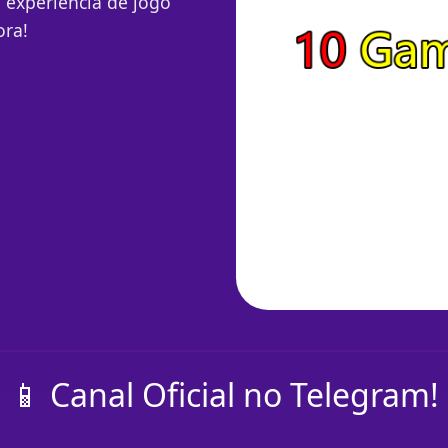
 experiência de jogo
ora!
📱 Canal Oficial no Telegram!