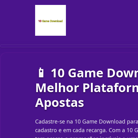
📱 10 Game Dow
Melhor Platafor
Apostas
Cadastre-se na 10 Game Download par
cadastro e em cada recarga. Com a 10