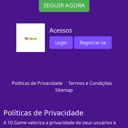
SEGUIR AGORA
Acessos
Login
Registrar-se
Políticas de Privacidade
Termos e Condições
Sitemap
Políticas de Privacidade
A 10 Game valoriza a privacidade de seus usuários e