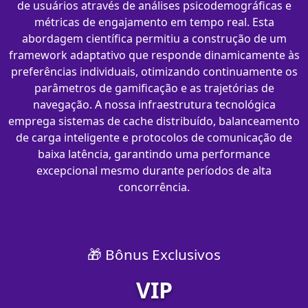
de usuários através de análises psicodemográficas e
métricas de engajamento em tempo real. Esta
abordagem científica permitiu a construção de um
framework adaptativo que responde dinamicamente às
preferências individuais, otimizando continuamente os
parâmetros de gamificação e as trajetórias de
navegação. A nossa infraestrutura tecnológica
emprega sistemas de cache distribuído, balanceamento
de carga inteligente e protocolos de comunicação de
baixa latência, garantindo uma performance
excepcional mesmo durante períodos de alta
concorrência.
🎁 Bônus Exclusivos
VIP