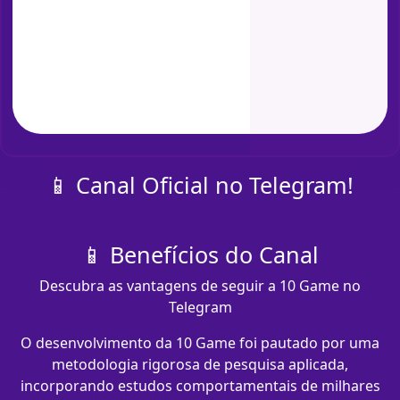
📱 Canal Oficial no Telegram!
📱 Benefícios do Canal
Descubra as vantagens de seguir a 10 Game no
Telegram
O desenvolvimento da 10 Game foi pautado por uma
metodologia rigorosa de pesquisa aplicada,
incorporando estudos comportamentais de milhares