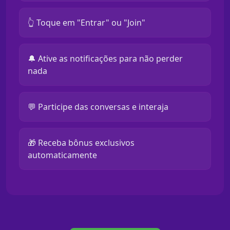
👆 Toque em "Entrar" ou "Join"
🔔 Ative as notificações para não perder
nada
💬 Participe das conversas e interaja
🎁 Receba bônus exclusivos
automaticamente