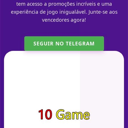
tem acesso a promoções incríveis e uma
experiência de jogo inigualável. Junte-se aos
vencedores agora!
SEGUIR NO TELEGRAM