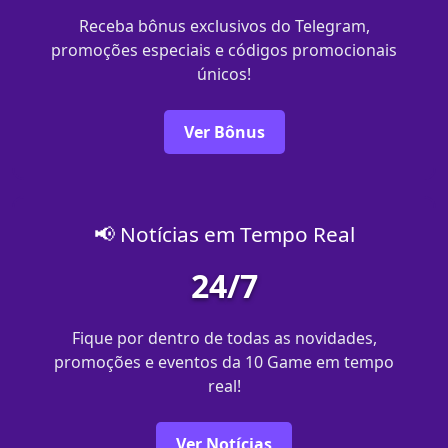
Receba bônus exclusivos do Telegram,
promoções especiais e códigos promocionais
únicos!
Ver Bônus
📢 Notícias em Tempo Real
24/7
Fique por dentro de todas as novidades,
promoções e eventos da 10 Game em tempo
real!
Ver Notícias