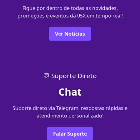
Fique por dentro de todas as novidades,
promoções e eventos da 05X em tempo real!
Ver Notícias
💬 Suporte Direto
Chat
Suporte direto via Telegram, respostas rápidas e
atendimento personalizado!
Falar Suporte