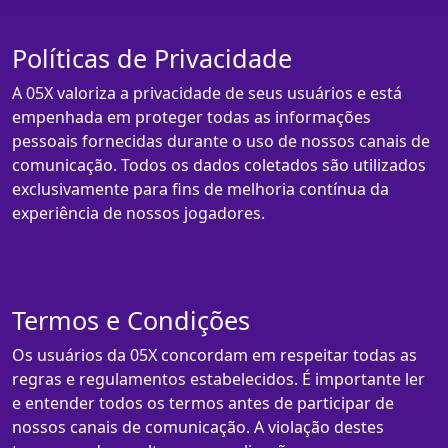
Políticas de Privacidade
A 05X valoriza a privacidade de seus usuários e está
empenhada em proteger todas as informações
pessoais fornecidas durante o uso de nossos canais de
comunicação. Todos os dados coletados são utilizados
exclusivamente para fins de melhoria contínua da
experiência de nossos jogadores.
Termos e Condições
Os usuários da 05X concordam em respeitar todas as
regras e regulamentos estabelecidos. É importante ler
e entender todos os termos antes de participar de
nossos canais de comunicação. A violação destes